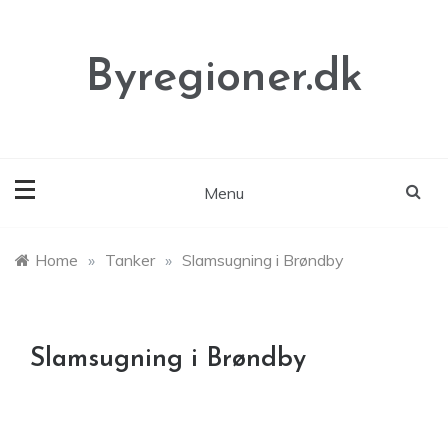
Skip
to
content
Byregioner.dk
Menu
Home
»
Tanker
»
Slamsugning i Brøndby
Slamsugning i Brøndby